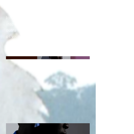
Aqui ficará a descrição do projeto. Dê uma
visão geral ou se aprofunde ao apresentá-
lo. Conte sobre o que se trata, o que o
inspirou, como você o criou ou alguma
outra informação que você gostaria que
os visitantes soubessem. Para adicionar
descrições de projeto, vá para Gerenciar
projetos.