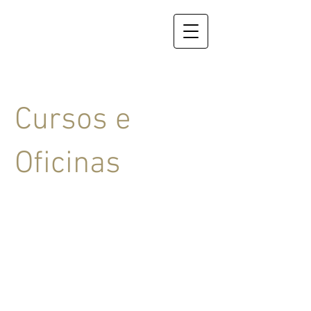
Cursos e
Oficinas
A Oficina se realiza em duas fases:
Lutheria Experimental:
Criação e construção de
instrumentos musicais e esculturas
sonoras.