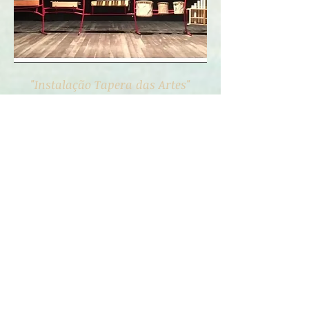
"Instalação Tapera das Artes"
A instalação Sonora da Tapera das
Artes foi criada em uma das
oficinas de música e lutheria
experimental realizadas para
crianças com idade de 8 a 15 anos
na instituição em Aquiraz , estado
do Ceará. A instalação fica exposta
ao publico e também, é utilizada
em apresentações realizadas pelos
alunos.
"Instalação Sons Recicláveis"
A instalação sonora consiste em